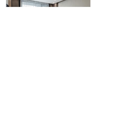
■ Description
Hotel&Resort
■ Interior area
Hollywood Double (3 star) - 7.1py / 23.6㎡
Hollywood Double (4 star) - 10.3py / 34.3㎡
Standard King (5 star) - 10.6py / 35.2㎡