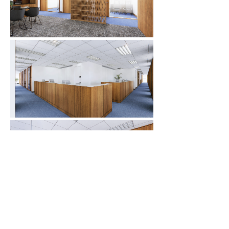
■ Description
Office
■ Interior area
139.3py / 460.6㎡
■ Location
Yeoksam-dong, Seoul